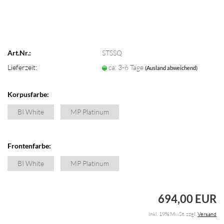
Art.Nr.:
STSSQ
Lieferzeit:
ca. 3-6 Tage
(Ausland abweichend)
Korpusfarbe:
BI White
MP Platinum
Frontenfarbe:
BI White
MP Platinum
694,00 EUR
inkl. 19% MwSt. zzgl.
Versand