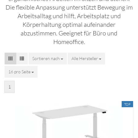
Die flexible Anpassung unterstützt Bewegung im
Arbeitsalltag und hilft, Arbeitsplatz und
Körperhaltung optimal aufeinander
abzustimmen. Geeignet für Büro und
Homeoffice.
Sortieren nach
Sortieren nach
Alle Hersteller
16 pro Seite
pro Seite
1
TOP